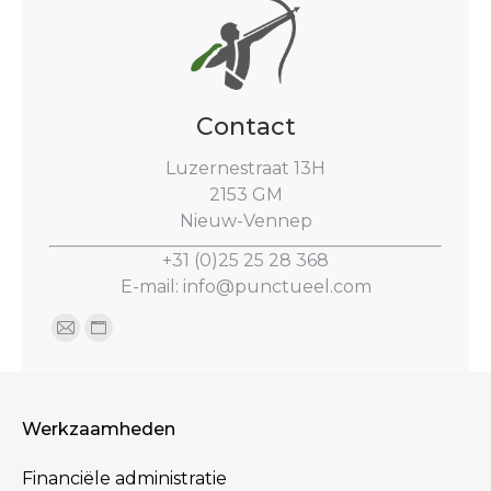
Contact
Luzernestraat 13H
2153 GM
Nieuw-Vennep
+31 (0)25 25 28 368
E-mail:
info@punctueel.com
Vind ons op:
Mail
Website
page
page
opens
opens
in
in
Werkzaamheden
new
new
Financiële administratie
window
window